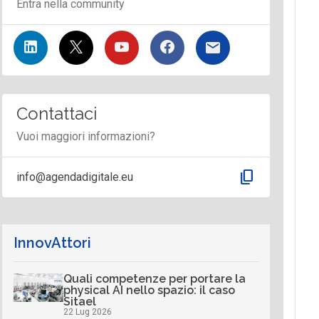
Entra nella community
Contattaci
Vuoi maggiori informazioni?
content_copy
info@agendadigitale.eu
InnovAttori
Quali competenze per portare la
physical AI nello spazio: il caso
Sitael
22 Lug 2026