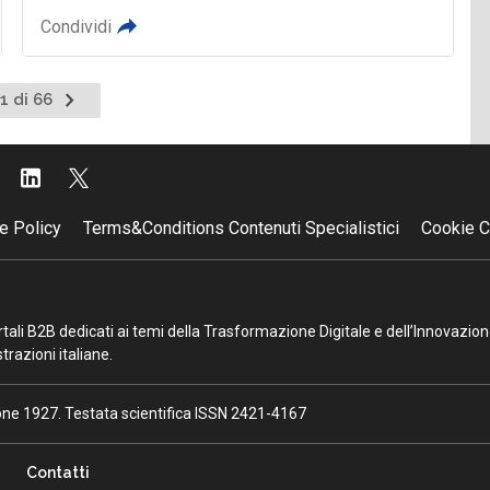
Condividi
Pagina
1 di 66
successiva
e Policy
Terms&Conditions Contenuti Specialistici
Cookie C
portali B2B dedicati ai temi della Trasformazione Digitale e dell’Innovazio
razioni italiane.
ione 1927. Testata scientifica ISSN 2421-4167
Contatti