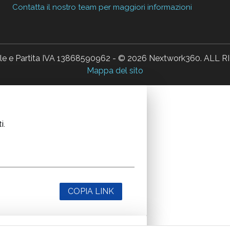
Contatta il nostro team per maggiori informazioni
ale e Partita IVA 13868590962 - © 2026 Nextwork360. AL
Mappa del sito
i.
COPIA LINK