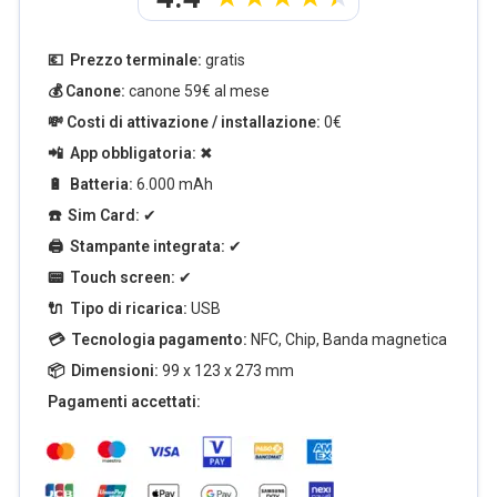
💶 Prezzo terminale:
gratis
💰 Canone:
canone 59€ al mese
💸 Costi di attivazione / installazione:
0€
📲 App obbligatoria:
✖
🔋 Batteria:
6.000 mAh
☎️ Sim Card:
✔
🖨️ Stampante integrata:
✔
📟 Touch screen:
✔
🔌 Tipo di ricarica:
USB
💳 Tecnologia pagamento:
NFC, Chip, Banda magnetica
📦 Dimensioni:
99 x 123 x 273 mm
Pagamenti accettati: