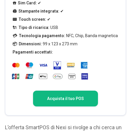
☎️ Sim Card:
✔
🖨️ Stampante integrata:
✔
📟 Touch screen:
✔
🔌 Tipo di ricarica:
USB
💳 Tecnologia pagamento:
NFC, Chip, Banda magnetica
📦 Dimensioni:
99 x 123 x 273 mm
Pagamenti accettati:
Acquista il tuo POS
L’offerta SmartPOS di Nexi si rivolge a chi cerca un