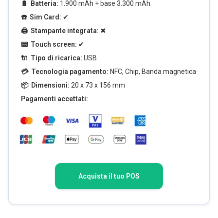
🔋 Batteria:
1.900 mAh + base 3.300 mAh
☎️ Sim Card:
✔
🖨️ Stampante integrata:
✖
📟 Touch screen:
✔
🔌 Tipo di ricarica:
USB
💳 Tecnologia pagamento:
NFC, Chip, Banda magnetica
📦 Dimensioni:
20 x 73 x 156 mm
Pagamenti accettati:
Acquista il tuo POS