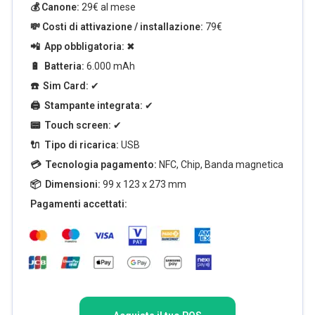
💰 Canone:
29€ al mese
💸 Costi di attivazione / installazione:
79€
📲 App obbligatoria:
✖
🔋 Batteria:
6.000 mAh
☎️ Sim Card:
✔
🖨️ Stampante integrata:
✔
📟 Touch screen:
✔
🔌 Tipo di ricarica:
USB
💳 Tecnologia pagamento:
NFC, Chip, Banda magnetica
📦 Dimensioni:
99 x 123 x 273 mm
Pagamenti accettati: