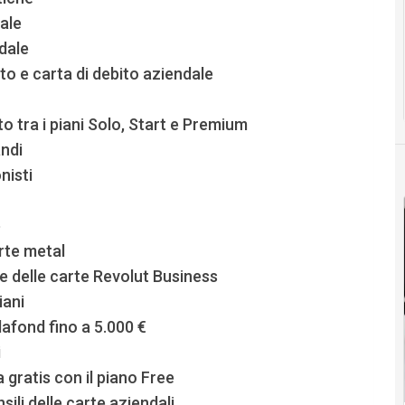
ale
dale
to e carta di debito aziendale
o tra i piani Solo, Start e Premium
andi
nisti
e
rte metal
 delle carte Revolut Business
iani
afond fino a 5.000 €
i
a gratis con il piano Free
sili delle carte aziendali