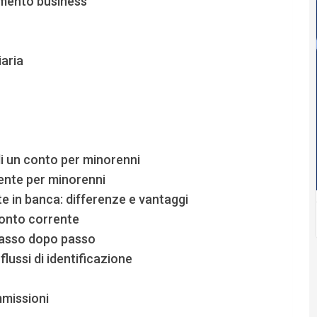
gmento business
iaria
di un conto per minorenni
rente per minorenni
e in banca: differenze e vantaggi
conto corrente
passo dopo passo
flussi di identificazione
mmissioni