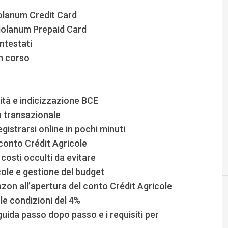
iolanum Credit Card
diolanum Prepaid Card
ntestati
in corso
dità e indicizzazione BCE
à transazionale
istrarsi online in pochi minuti
 conto Crédit Agricole
5
5G
i costi occulti da evitare
ole e gestione del budget
zon all’apertura del conto Crédit Agricole
e condizioni del 4%
guida passo dopo passo e i requisiti per