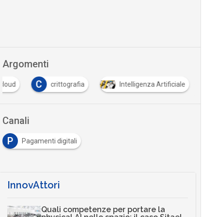
Argomenti
C
cloud
crittografia
Intelligenza Artificiale
Canali
P
Pagamenti digitali
InnovAttori
Quali competenze per portare la