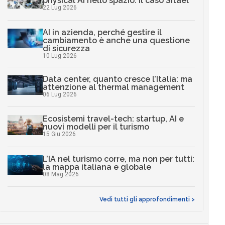
physical AI nello spazio: il caso Sitael
22 Lug 2026
AI in azienda, perché gestire il
cambiamento è anche una questione
di sicurezza
10 Lug 2026
Data center, quanto cresce l’Italia: ma
attenzione al thermal management
06 Lug 2026
Ecosistemi travel-tech: startup, AI e
nuovi modelli per il turismo
15 Giu 2026
L’IA nel turismo corre, ma non per tutti:
la mappa italiana e globale
08 Mag 2026
Vedi tutti gli approfondimenti >