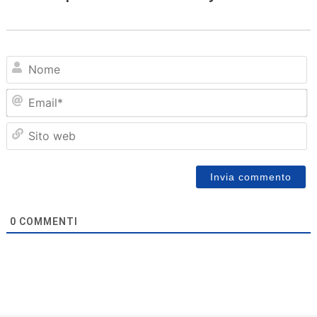
N
Em
Sit
we
0
COMMENTI