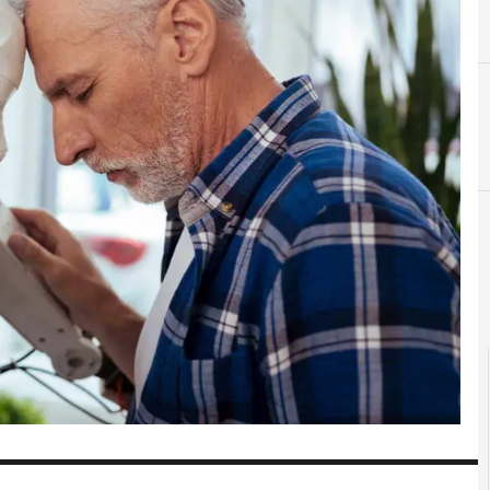
D
dati pers