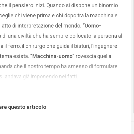
che il pensiero inizi. Quando si dispone un binomio
eglie chi viene prima e chi dopo tra la macchina e
n atto di interpretazione del mondo.
“Uomo-
 di una civiltà che ha sempre collocato la persona al
l ferro, il chirurgo che guida il bisturi, l’ingegnere
stema esista.
“Macchina-uomo”
rovescia quella
omanda che il nostro tempo ha smesso di formulare
si andava già imponendo nei fatti.
ere questo articolo