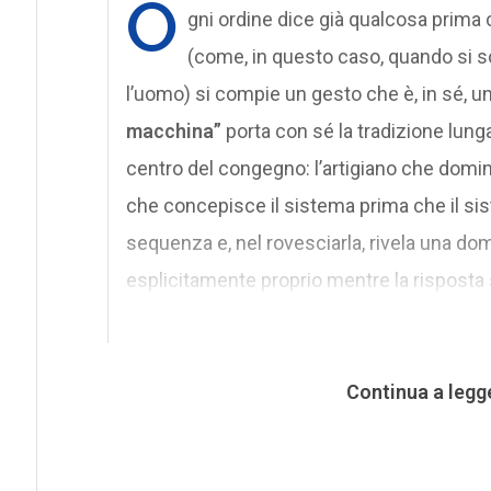
O
gni ordine dice già qualcosa prima 
(come, in questo caso, quando si sc
l’uomo) si compie un gesto che è, in sé, u
macchina”
porta con sé la tradizione lunga
centro del congegno: l’artigiano che domina i
che concepisce il sistema prima che il si
sequenza e, nel rovesciarla, rivela una d
esplicitamente proprio mentre la risposta 
Continua a legg