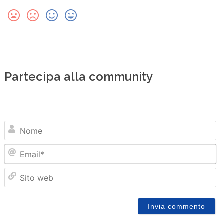
Partecipa alla community
N
Em
Sit
we