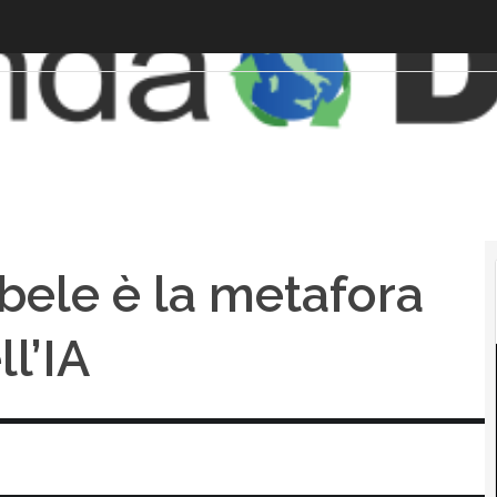
abele è la metafora
ll’IA