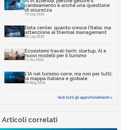
AI in azienda, perché gestire il
cambiamento è anche una questione
di sicurezza
10 Lug 2026
Data center, quanto cresce l’Italia: ma
attenzione al thermal management
06 Lug 2026
Ecosistemi travel-tech: startup, AI e
nuovi modelli per il turismo
15 Giu 2026
L’IA nel turismo corre, ma non per tutti:
la mappa italiana e globale
08 Mag 2026
Vedi tutti gli approfondimenti >
Articoli correlati