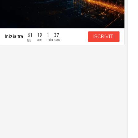
61
19
1
35
Inizia tra
ISCRIVITI