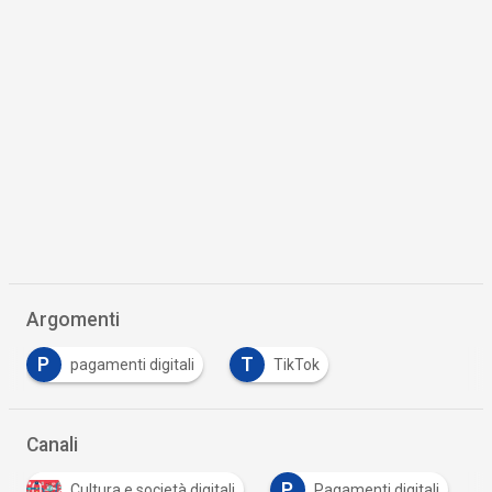
Argomenti
P
T
pagamenti digitali
TikTok
Canali
P
P
S
Pagamenti digitali
Privacy
Sicurezza di