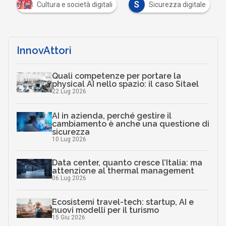
S
i
Cultura e società digitali
Sicurezza digitale
InnovAttori
Quali competenze per portare la
physical AI nello spazio: il caso Sitael
22 Lug 2026
AI in azienda, perché gestire il
cambiamento è anche una questione di
sicurezza
10 Lug 2026
Data center, quanto cresce l’Italia: ma
attenzione al thermal management
06 Lug 2026
Ecosistemi travel-tech: startup, AI e
nuovi modelli per il turismo
15 Giu 2026