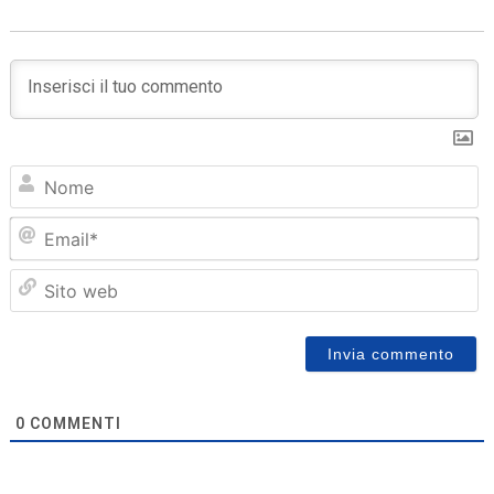
N
Em
Sit
we
0
COMMENTI