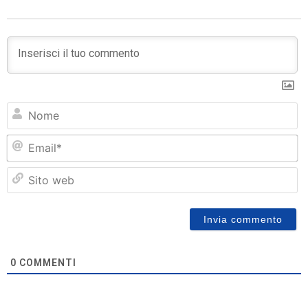
N
Em
Si
w
0
COMMENTI