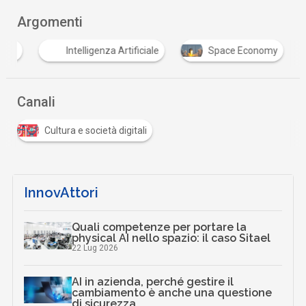
Argomenti
ione
Intelligenza Artificiale
Space Economy
Canali
Cultura e società digitali
InnovAttori
Quali competenze per portare la
physical AI nello spazio: il caso Sitael
22 Lug 2026
AI in azienda, perché gestire il
cambiamento è anche una questione
di sicurezza