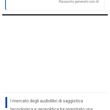
Riassunto generato con AI
I
l mercato degli audiolibri di saggistica
tecnologica e geopolitica ha registrato una