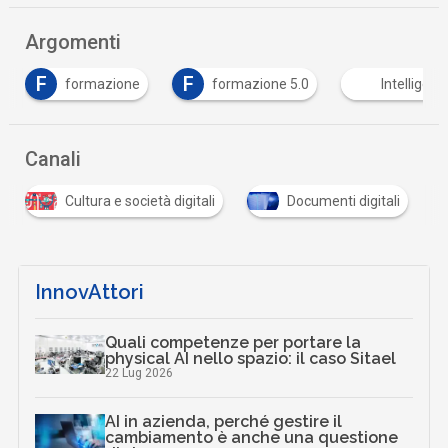
Argomenti
F
F
formazione
formazione 5.0
Intelligenz
Canali
Cultura e società digitali
Documenti digitali
InnovAttori
Quali competenze per portare la
physical AI nello spazio: il caso Sitael
22 Lug 2026
AI in azienda, perché gestire il
cambiamento è anche una questione