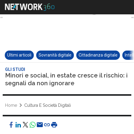
Ultimi articoli
Sovranità digitale
Cittadinanza digitale
Intel
GLI STUDI
Minori e social, in estate cresce il rischio: i
segnali da non ignorare
Home
Cultura E Società Digitali