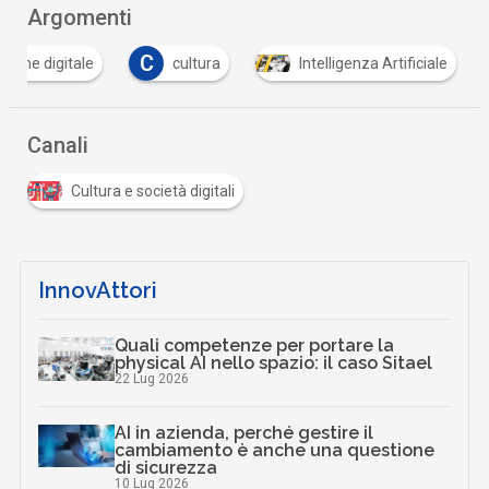
Argomenti
C
cultura
Intelligenza Artificiale
Space E
Canali
Cultura e società digitali
InnovAttori
Quali competenze per portare la
physical AI nello spazio: il caso Sitael
22 Lug 2026
AI in azienda, perché gestire il
cambiamento è anche una questione
di sicurezza
10 Lug 2026