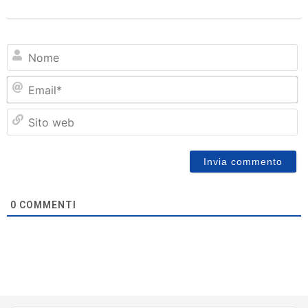
N
Em
Si
w
0
COMMENTI