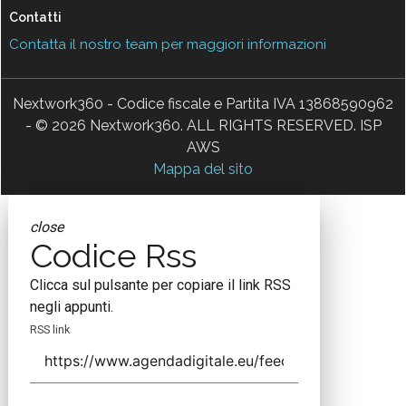
Contatti
Contatta il nostro team per maggiori informazioni
Nextwork360 - Codice fiscale e Partita IVA 13868590962
- © 2026 Nextwork360. ALL RIGHTS RESERVED. ISP
AWS
Mappa del sito
close
Codice Rss
Clicca sul pulsante per copiare il link RSS
negli appunti.
RSS link