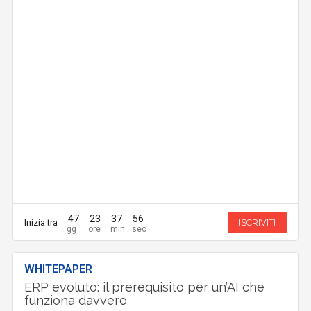
47
23
37
55
Inizia tra
ISCRIVITI
WHITEPAPER
ERP evoluto: il prerequisito per un’AI che
funziona davvero