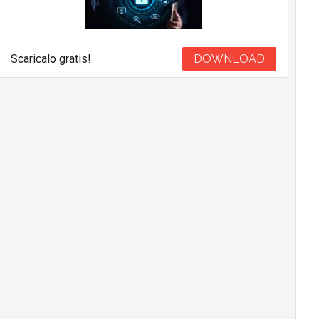
Scaricalo gratis!
DOWNLOAD