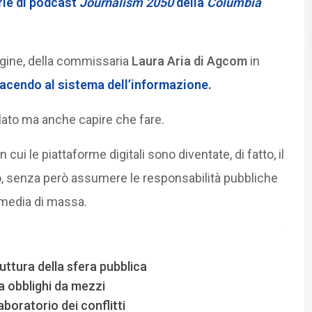
rie di podcast
Journalism 2050
della
Columbia
agine, della commissaria
Laura Aria di Agcom
in
 facendo al sistema dell’informazione.
alato ma anche capire che fare.
ui le piattaforme digitali sono diventate, di fatto, il
o, senza però assumere le responsabilità pubbliche
media di massa.
uttura della sfera pubblica
 obblighi da mezzi
aboratorio dei conflitti