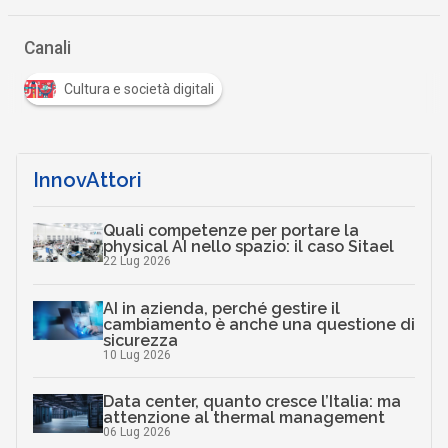
InnovAttori
Quali competenze per portare la
physical AI nello spazio: il caso Sitael
22 Lug 2026
AI in azienda, perché gestire il
cambiamento è anche una questione di
sicurezza
10 Lug 2026
Data center, quanto cresce l’Italia: ma
attenzione al thermal management
06 Lug 2026
Ecosistemi travel-tech: startup, AI e
nuovi modelli per il turismo
15 Giu 2026
L’IA nel turismo corre, ma non per tutti:
la mappa italiana e globale