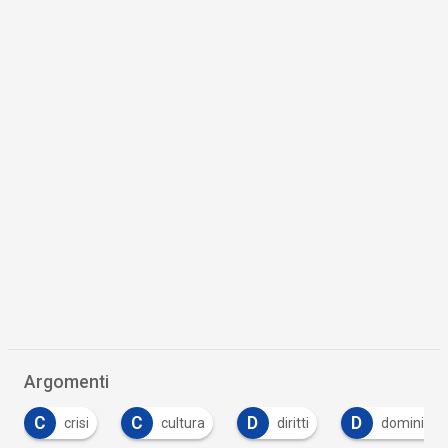
Argomenti
C
C
D
D
crisi
cultura
diritti
dominici
Canali
Cultura e società digitali