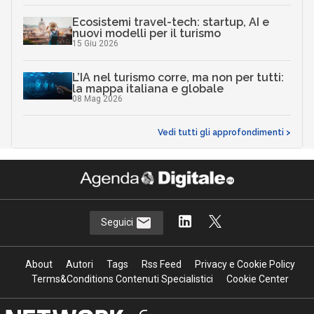
08 Mag 2026
Vedi tutti gli approfondimenti >
Seguici
About
Autori
Tags
Rss Feed
Privacy e Cookie Policy
Terms&Conditions Contenuti Specialistici
Cookie Center
Nextwork360
è il più grande network in Italia di testate e portali B2B
dedicati ai temi della Trasformazione Digitale e dell’Innovazione
Imprenditoriale. Ha la missione di diffondere la cultura digitale e
imprenditoriale nelle imprese e pubbliche amministrazioni italiane.