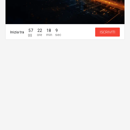
57
22
18
8
Inizia tra
ISCRIVITI