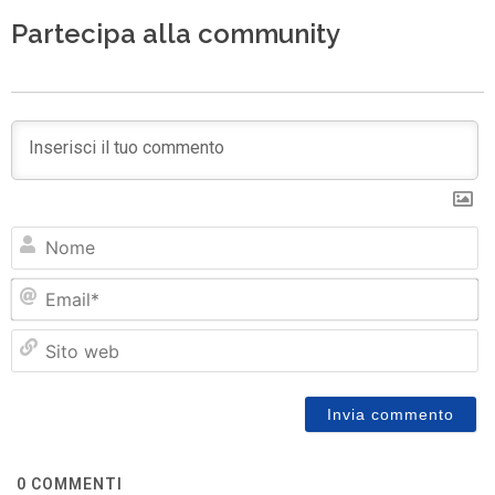
Partecipa alla community
N
Em
Si
w
0
COMMENTI