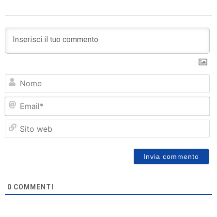
N
Em
Si
w
0
COMMENTI