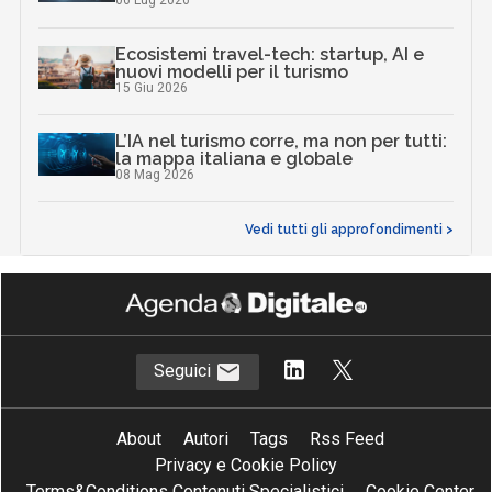
06 Lug 2026
Ecosistemi travel-tech: startup, AI e
nuovi modelli per il turismo
15 Giu 2026
L’IA nel turismo corre, ma non per tutti:
la mappa italiana e globale
08 Mag 2026
Vedi tutti gli approfondimenti >
Seguici
About
Autori
Tags
Rss Feed
Privacy e Cookie Policy
Terms&Conditions Contenuti Specialistici
Cookie Center