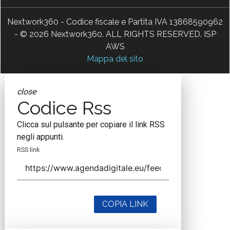
Nextwork360 - Codice fiscale e Partita IVA 13868590962
- © 2026 Nextwork360. ALL RIGHTS RESERVED. ISP
AWS
Mappa del sito
close
Codice Rss
Clicca sul pulsante per copiare il link RSS
negli appunti.
RSS link
COPIA LINK