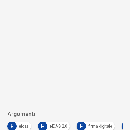
Argomenti
E
F
F
eIDAS 2.0
firma digitale
firma elettroni