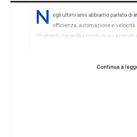
N
egli ultimi anni abbiamo parlato di
i
efficienza, automazione e velocità.
strumenti: riguarda il modo in cui aziende e
Continua a legg