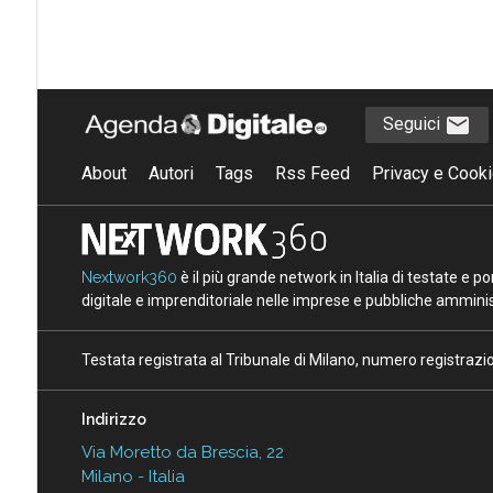
Seguici
About
Autori
Tags
Rss Feed
Privacy e Cooki
Nextwork360
è il più grande network in Italia di testate e 
digitale e imprenditoriale nelle imprese e pubbliche amminist
Testata registrata al Tribunale di Milano, numero registraz
Indirizzo
Via Moretto da Brescia, 22
Milano - Italia