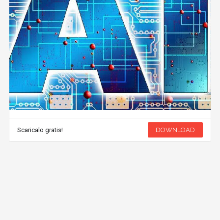
Scaricalo gratis!
DOWNLOAD