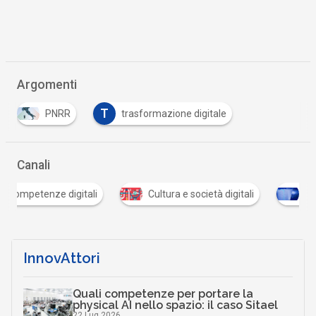
Argomenti
T
PNRR
trasformazione digitale
Canali
i
Cultura e società digitali
Documenti digitali
InnovAttori
Quali competenze per portare la
physical AI nello spazio: il caso Sitael
22 Lug 2026