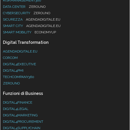
RISKMANAGEMENT360
DATA CENTER
ZEROUNO
CYBERSECURITY
ZEROUNO
SICUREZZA
AGENDADIGITALE.EU
SMART CITY
AGENDADIGITALE.EU
SMART MOBILITY
ECONOMYUP
Digital Transformation
AGENDADIGITALE.EU
CORCOM
DIGITAL4EXECUTIVE
DIGITAL4PMI
TECHCOMPANY360
ZEROUNO
Funzioni di Business
DIGITAL4FINANCE
DIGITAL4LEGAL
DIGITAL4MARKETING
DIGITAL4PROCUREMENT
DIGITAL4SUPPLYCHAIN