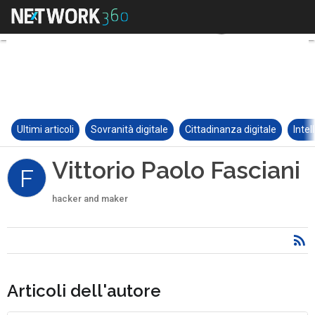
Ultimi articoli
Sovranità digitale
Cittadinanza digitale
Intel
Vittorio Paolo Fasciani
F
hacker and maker
Articoli dell'autore