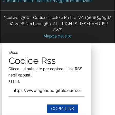
Contatta il nostro team per maggiori informazioni
Nextwork360 - Codice fiscale e Partita IVA 13868590962
- © 2026 Nextwork360. ALL RIGHTS RESERVED. ISP
AWS
Mappa del sito
close
Codice Rss
Clicca sul pulsante per copiare il link RSS
negli appunti.
RSS link
COPIA LINK