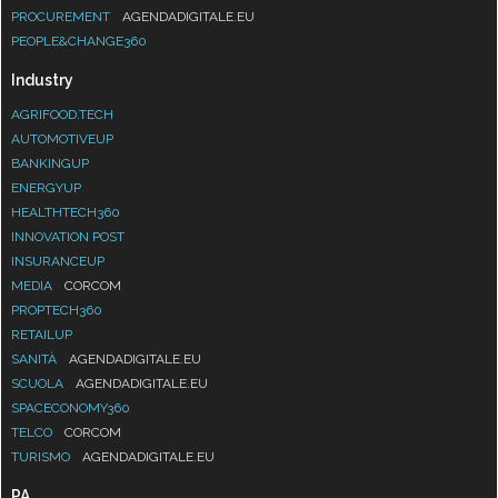
PROCUREMENT
AGENDADIGITALE.EU
PEOPLE&CHANGE360
Industry
AGRIFOOD.TECH
AUTOMOTIVEUP
BANKINGUP
ENERGYUP
HEALTHTECH360
INNOVATION POST
INSURANCEUP
MEDIA
CORCOM
PROPTECH360
RETAILUP
SANITÀ
AGENDADIGITALE.EU
SCUOLA
AGENDADIGITALE.EU
SPACECONOMY360
TELCO
CORCOM
TURISMO
AGENDADIGITALE.EU
PA