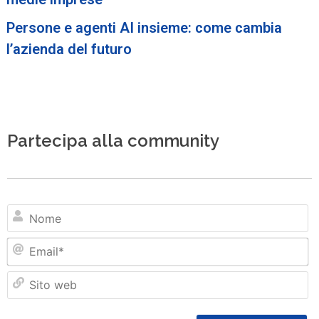
Persone e agenti AI insieme: come cambia
l’azienda del futuro
Partecipa alla community
N
Em
Si
w