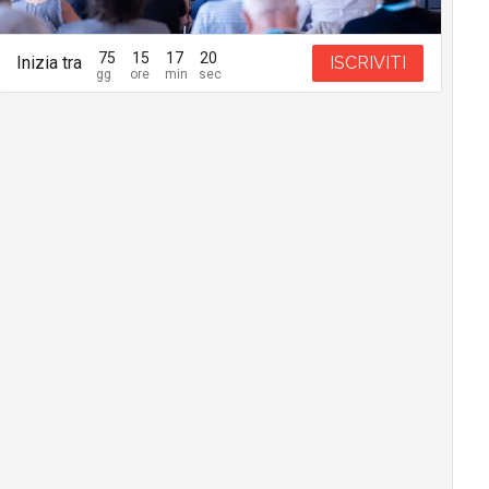
75
15
17
19
Inizia tra
ISCRIVITI