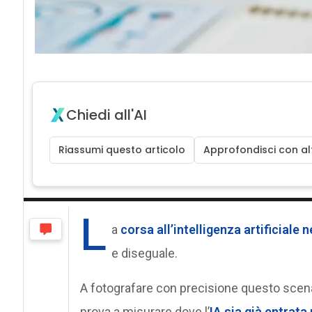
Chiedi all'AI
Riassumi questo articolo
Approfondisci con alt
L
a
corsa all’intelligenza artificiale 
e diseguale.
A fotografare con precisione questo scenar
prova a misurare dove l’
IA sia già entrata