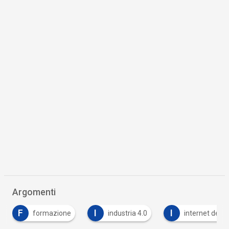
Argomenti
F
I
I
formazione
industria 4.0
internet delle