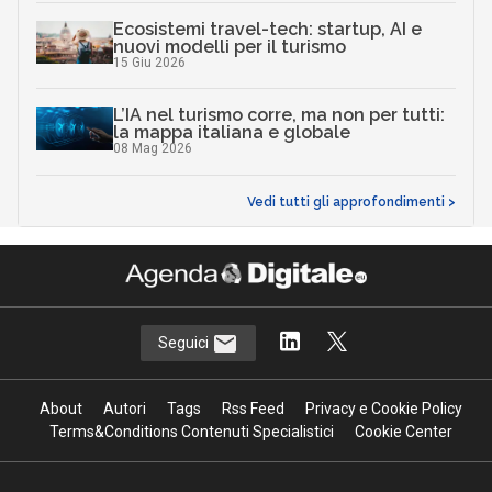
Ecosistemi travel-tech: startup, AI e
nuovi modelli per il turismo
15 Giu 2026
L’IA nel turismo corre, ma non per tutti:
la mappa italiana e globale
08 Mag 2026
Vedi tutti gli approfondimenti >
Seguici
About
Autori
Tags
Rss Feed
Privacy e Cookie Policy
Terms&Conditions Contenuti Specialistici
Cookie Center