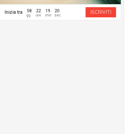
58
22
19
18
Inizia tra
ISCRIVITI