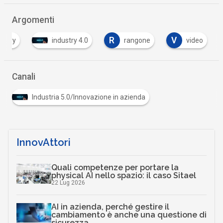
Argomenti
R
V
dustry
industry 4.0
rangone
video
…
Canali
Industria 5.0/Innovazione in azienda
InnovAttori
Quali competenze per portare la
physical AI nello spazio: il caso Sitael
22 Lug 2026
AI in azienda, perché gestire il
cambiamento è anche una questione di
sicurezza