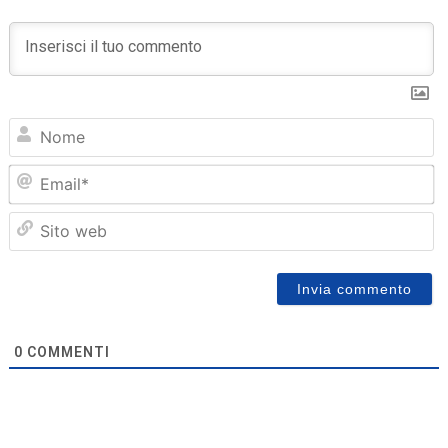
N
Em
Sit
we
0
COMMENTI