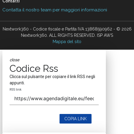
Contatti
Contatta il nostro team per maggiori informazioni
Nextwork360 - Codice fiscale e Partita IVA 13868590962 - © 2026
Nextwork360. ALL RIGHTS RESERVED. ISP AWS
Mappa del sito
close
Codice Rss
Clicca sul pulsante per copiare il link RSS negli
appunti.
RSS link
COPIA LINK