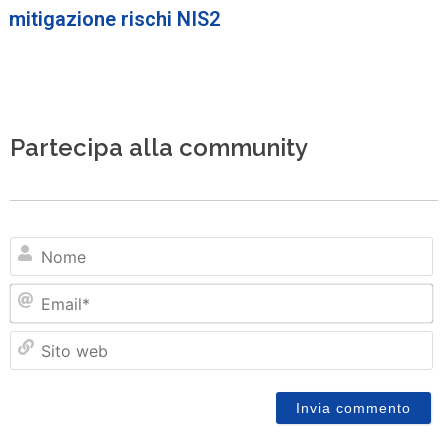
mitigazione rischi NIS2
Partecipa alla community
N
Em
Si
w