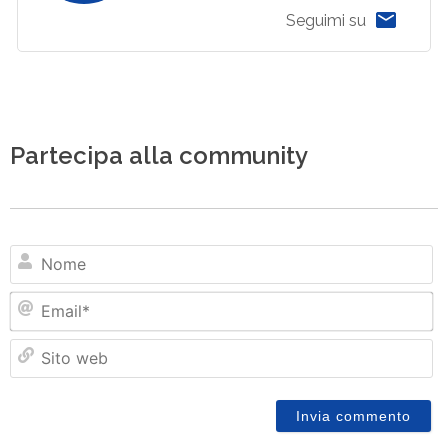
Seguimi su
Partecipa alla community
N
Em
Si
w