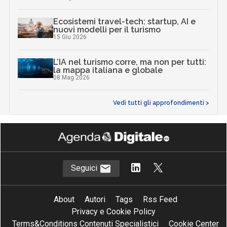
Ecosistemi travel-tech: startup, AI e
nuovi modelli per il turismo
15 Giu 2026
L’IA nel turismo corre, ma non per tutti:
la mappa italiana e globale
08 Mag 2026
Vedi tutti gli approfondimenti >
Seguici
About
Autori
Tags
Rss Feed
Privacy e Cookie Policy
Terms&Conditions Contenuti Specialistici
Cookie Center