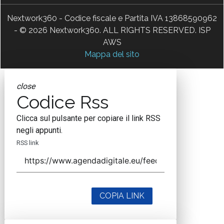
Nextwork360 - Codice fiscale e Partita IVA 13868590962
- © 2026 Nextwork360. ALL RIGHTS RESERVED. ISP
AWS
Mappa del sito
close
Codice Rss
Clicca sul pulsante per copiare il link RSS
negli appunti.
RSS link
COPIA LINK