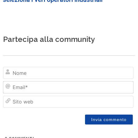
Partecipa alla community
N
Em
Si
w