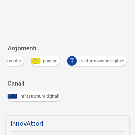
Argomenti
T
ata center
pagopa
trasformazione digitale
Canali
Infrastrutture digitali
InnovAttori