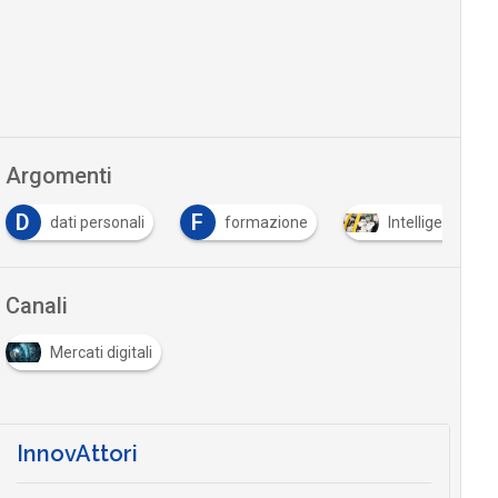
Argomenti
D
F
dati personali
formazione
Intelligenza Arti
Canali
Mercati digitali
InnovAttori