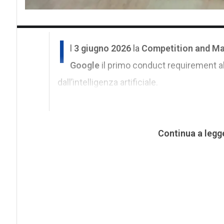
I
l
3 giugno 2026
la
Competition and Ma
Google
il primo conduct requirement al
dall’intelligenza artificiale.
Continua a legg