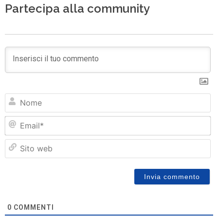
Partecipa alla community
N
Em
Si
w
0
COMMENTI