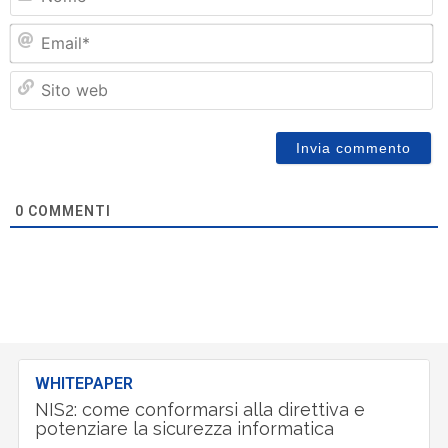
Em
Si
w
0
COMMENTI
WHITEPAPER
NIS2: come conformarsi alla direttiva e
potenziare la sicurezza informatica