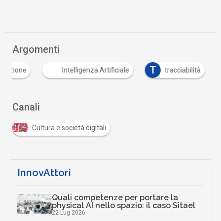
Argomenti
F
T
formazione
Intelligenza Artificiale
tracciabili
Canali
Cultura e società digitali
InnovAttori
Quali competenze per portare la
physical AI nello spazio: il caso Sitael
22 Lug 2026