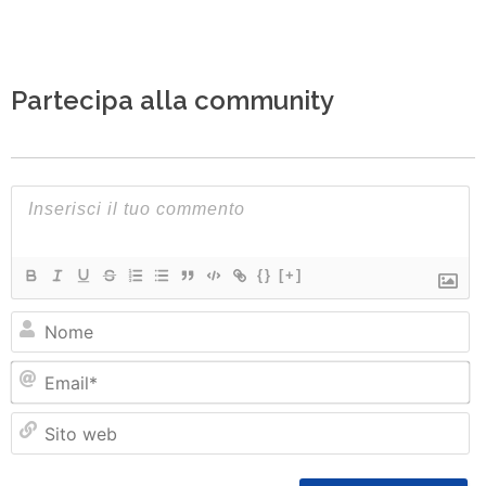
Partecipa alla community
{}
[+]
N
Em
Si
w