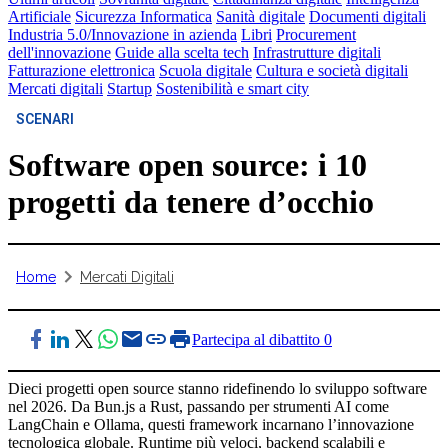
Artificiale
Sicurezza Informatica
Sanità digitale
Documenti digitali
Industria 5.0/Innovazione in azienda
Libri
Procurement
dell'innovazione
Guide alla scelta tech
Infrastrutture digitali
Fatturazione elettronica
Scuola digitale
Cultura e società digitali
Mercati digitali
Startup
Sostenibilità e smart city
SCENARI
Software open source: i 10
progetti da tenere d’occhio
Home
Mercati Digitali
Partecipa al dibattito
0
Dieci progetti open source stanno ridefinendo lo sviluppo software
nel 2026. Da Bun.js a Rust, passando per strumenti AI come
LangChain e Ollama, questi framework incarnano l’innovazione
tecnologica globale. Runtime più veloci, backend scalabili e