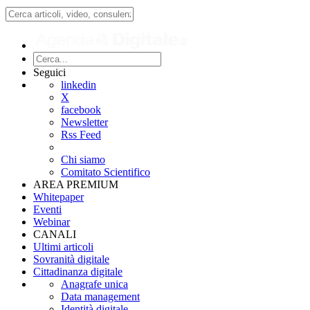
Seguici
linkedin
X
facebook
Newsletter
Rss Feed
Chi siamo
Comitato Scientifico
AREA PREMIUM
Whitepaper
Eventi
Webinar
CANALI
Ultimi articoli
Sovranità digitale
Cittadinanza digitale
Anagrafe unica
Data management
Identità digitale