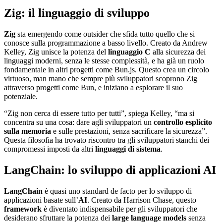
Zig: il linguaggio di sviluppo
Zig
sta emergendo come outsider che sfida tutto quello che si
conosce sulla programmazione a basso livello. Creato da Andrew
Kelley, Zig unisce la potenza del
linguaggio C
alla sicurezza dei
linguaggi moderni, senza le stesse complessità, e ha già un ruolo
fondamentale in altri progetti come Bun.js. Questo crea un circolo
virtuoso, man mano che sempre più sviluppatori scoprono Zig
attraverso progetti come Bun, e iniziano a esplorare il suo
potenziale.
“Zig non cerca di essere tutto per tutti”, spiega Kelley, “ma si
concentra su una cosa: dare agli sviluppatori un
controllo esplicito
sulla memoria
e sulle prestazioni, senza sacrificare la sicurezza”.
Questa filosofia ha trovato riscontro tra gli sviluppatori stanchi dei
compromessi imposti da altri
linguaggi di sistema
.
LangChain: lo sviluppo di applicazioni AI
LangChain
è quasi uno standard de facto per lo sviluppo di
applicazioni basate sull’
AI
. Creato da Harrison Chase, questo
framework
è diventato indispensabile per gli sviluppatori che
desiderano sfruttare la potenza dei
large language models
senza