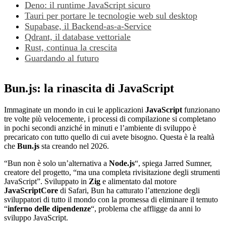
Deno: il runtime JavaScript sicuro
Tauri per portare le tecnologie web sul desktop
Supabase, il Backend-as-a-Service
Qdrant, il database vettoriale
Rust, continua la crescita
Guardando al futuro
Bun.js: la rinascita di JavaScript
Immaginate un mondo in cui le applicazioni
JavaScript
funzionano
tre volte più velocemente, i processi di compilazione si completano
in pochi secondi anziché in minuti e l’ambiente di sviluppo è
precaricato con tutto quello di cui avete bisogno. Questa è la realtà
che
Bun.js
sta creando nel 2026.
“Bun non è solo un’alternativa a
Node.js
“, spiega Jarred Sumner,
creatore del progetto, “ma una completa rivisitazione degli strumenti
JavaScript”. Sviluppato in
Zig
e alimentato dal motore
JavaScriptCore
di Safari, Bun ha catturato l’attenzione degli
sviluppatori di tutto il mondo con la promessa di eliminare il temuto
“
inferno delle dipendenze
“, problema che affligge da anni lo
sviluppo JavaScript.