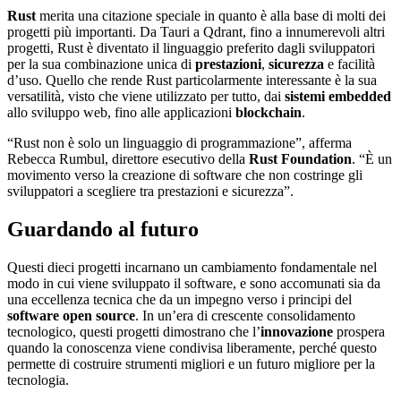
Rust
merita una citazione speciale in quanto è alla base di molti dei
progetti più importanti. Da Tauri a Qdrant, fino a innumerevoli altri
progetti, Rust è diventato il linguaggio preferito dagli sviluppatori
per la sua combinazione unica di
prestazioni
,
sicurezza
e facilità
d’uso. Quello che rende Rust particolarmente interessante è la sua
versatilità, visto che viene utilizzato per tutto, dai
sistemi embedded
allo sviluppo web, fino alle applicazioni
blockchain
.
“Rust non è solo un linguaggio di programmazione”, afferma
Rebecca Rumbul, direttore esecutivo della
Rust Foundation
. “È un
movimento verso la creazione di software che non costringe gli
sviluppatori a scegliere tra prestazioni e sicurezza”.
Guardando al futuro
Questi dieci progetti incarnano un cambiamento fondamentale nel
modo in cui viene sviluppato il software, e sono accomunati sia da
una eccellenza tecnica che da un impegno verso i principi del
software open source
. In un’era di crescente consolidamento
tecnologico, questi progetti dimostrano che l’
innovazione
prospera
quando la conoscenza viene condivisa liberamente, perché questo
permette di costruire strumenti migliori e un futuro migliore per la
tecnologia.