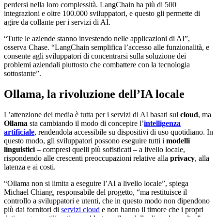
perdersi nella loro complessità. LangChain ha più di 500
integrazioni e oltre 100.000 sviluppatori, e questo gli permette di
agire da collante per i servizi di AI.
“Tutte le aziende stanno investendo nelle applicazioni di AI”,
osserva Chase. “LangChain semplifica l’accesso alle funzionalità, e
consente agli sviluppatori di concentrarsi sulla soluzione dei
problemi aziendali piuttosto che combattere con la tecnologia
sottostante”.
Ollama, la rivoluzione dell’IA locale
L’attenzione dei media è tutta per i servizi di AI basati sul
cloud
, ma
Ollama
sta cambiando il modo di concepire l’
intelligenza
artificiale
, rendendola accessibile su dispositivi di uso quotidiano. In
questo modo, gli sviluppatori possono eseguire tutti i
modelli
linguistici
– compresi quelli più sofisticati – a livello locale,
rispondendo alle crescenti preoccupazioni relative alla
privacy
, alla
latenza e ai costi.
“Ollama non si limita a eseguire l’AI a livello locale”, spiega
Michael Chiang, responsabile del progetto, “ma restituisce il
controllo a sviluppatori e utenti, che in questo modo non dipendono
più dai fornitori di
servizi cloud
e non hanno il timore che i propri