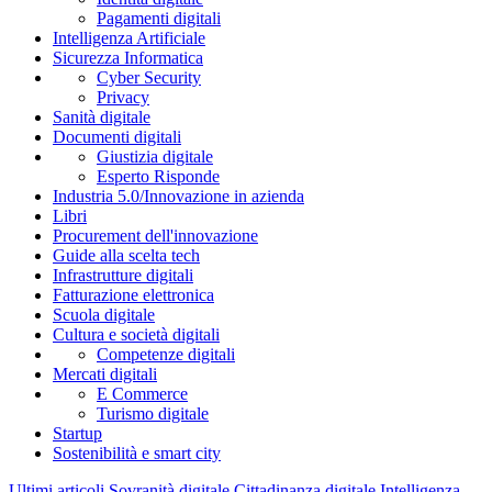
Pagamenti digitali
Intelligenza Artificiale
Sicurezza Informatica
Cyber Security
Privacy
Sanità digitale
Documenti digitali
Giustizia digitale
Esperto Risponde
Industria 5.0/Innovazione in azienda
Libri
Procurement dell'innovazione
Guide alla scelta tech
Infrastrutture digitali
Fatturazione elettronica
Scuola digitale
Cultura e società digitali
Competenze digitali
Mercati digitali
E Commerce
Turismo digitale
Startup
Sostenibilità e smart city
Ultimi articoli
Sovranità digitale
Cittadinanza digitale
Intelligenza