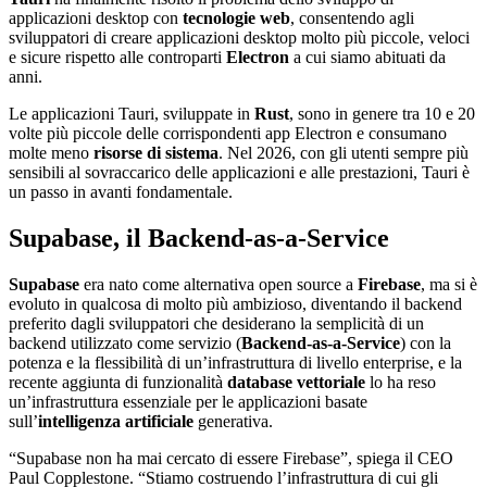
applicazioni desktop con
tecnologie web
, consentendo agli
sviluppatori di creare applicazioni desktop molto più piccole, veloci
e sicure rispetto alle controparti
Electron
a cui siamo abituati da
anni.
Le applicazioni Tauri, sviluppate in
Rust
, sono in genere tra 10 e 20
volte più piccole delle corrispondenti app Electron e consumano
molte meno
risorse di sistema
. Nel 2026, con gli utenti sempre più
sensibili al sovraccarico delle applicazioni e alle prestazioni, Tauri è
un passo in avanti fondamentale.
Supabase, il Backend-as-a-Service
Supabase
era nato come alternativa open source a
Firebase
, ma si è
evoluto in qualcosa di molto più ambizioso, diventando il backend
preferito dagli sviluppatori che desiderano la semplicità di un
backend utilizzato come servizio (
Backend-as-a-Service
) con la
potenza e la flessibilità di un’infrastruttura di livello enterprise, e la
recente aggiunta di funzionalità
database vettoriale
lo ha reso
un’infrastruttura essenziale per le applicazioni basate
sull’
intelligenza artificiale
generativa.
“Supabase non ha mai cercato di essere Firebase”, spiega il CEO
Paul Copplestone. “Stiamo costruendo l’infrastruttura di cui gli