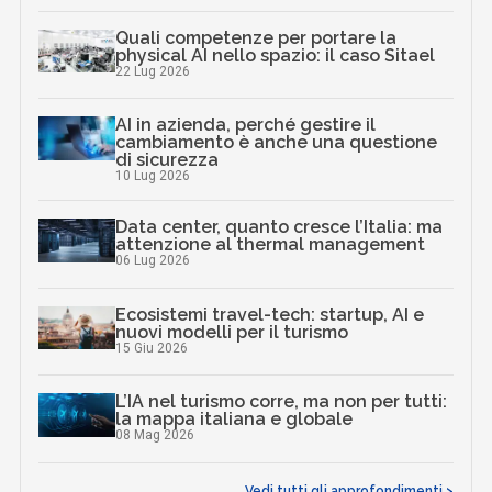
Quali competenze per portare la
physical AI nello spazio: il caso Sitael
22 Lug 2026
AI in azienda, perché gestire il
cambiamento è anche una questione
di sicurezza
10 Lug 2026
Data center, quanto cresce l’Italia: ma
attenzione al thermal management
06 Lug 2026
Ecosistemi travel-tech: startup, AI e
nuovi modelli per il turismo
15 Giu 2026
L’IA nel turismo corre, ma non per tutti:
la mappa italiana e globale
08 Mag 2026
Vedi tutti gli approfondimenti >