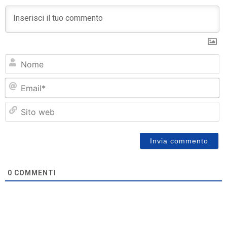
N
Em
Si
w
0
COMMENTI