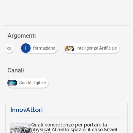
Argomenti
F
T
formazione
Intelligenza Artificiale
tele
Canali
Sanità digitale
InnovAttori
Quali competenze per portare la
physical AI nello spazio: il caso Sitael