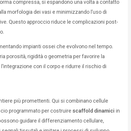
in forma compressa, si espandono una volta a contatto
lla morfologia dei vasi e minimizzando l’uso di
ve. Questo approccio riduce le complicazioni post-
o.
imentando impianti ossei che evolvono nel tempo.
ia porosità, rigidità o geometria per favorire la
’integrazione con il corpo e ridurre il rischio di
tiere più promettenti. Qui si combinano cellule
rilascio programmato per costruire
scaffold dinamici
in
possono guidare il differenziamento cellulare,
 segnali tissutali e imitare i processi di sviluppo