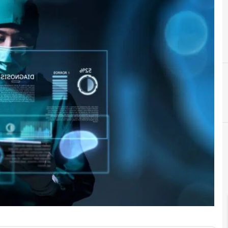
B
biotech