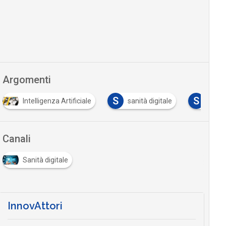
Argomenti
S
S
Intelligenza Artificiale
sanità digitale
stam
Canali
Sanità digitale
InnovAttori