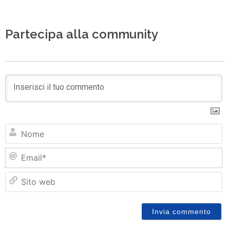
Partecipa alla community
N
Em
Si
w