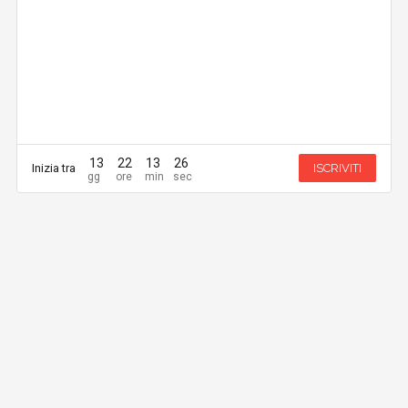
13
22
13
26
Inizia tra
ISCRIVITI