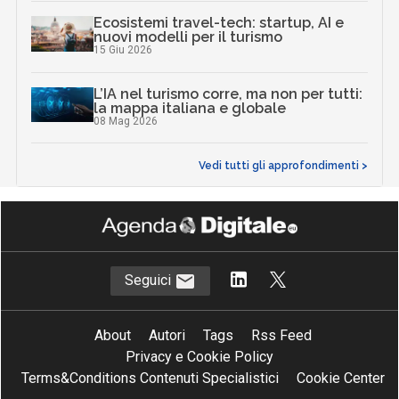
Ecosistemi travel-tech: startup, AI e
nuovi modelli per il turismo
15 Giu 2026
L’IA nel turismo corre, ma non per tutti:
la mappa italiana e globale
08 Mag 2026
Vedi tutti gli approfondimenti >
Seguici
About
Autori
Tags
Rss Feed
Privacy e Cookie Policy
Terms&Conditions Contenuti Specialistici
Cookie Center