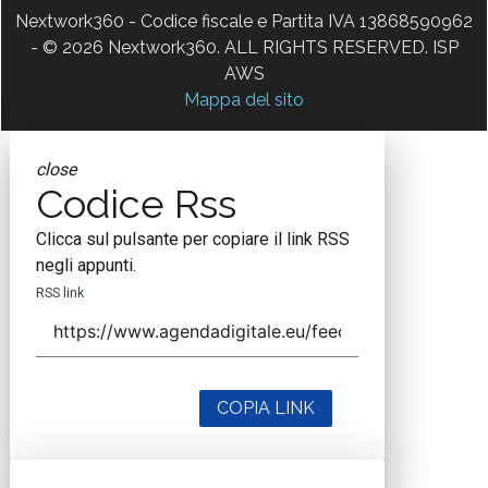
Nextwork360 - Codice fiscale e Partita IVA 13868590962
- © 2026 Nextwork360. ALL RIGHTS RESERVED. ISP
AWS
Mappa del sito
close
Codice Rss
Clicca sul pulsante per copiare il link RSS
negli appunti.
RSS link
COPIA LINK