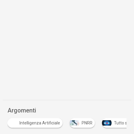
Argomenti
nza Artificiale
PNRR
Tutto su Cyber Security