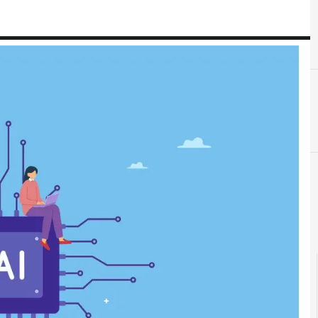
D
dati persona