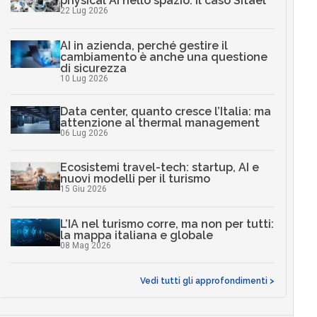
physical AI nello spazio: il caso Sitael
22 Lug 2026
AI in azienda, perché gestire il
cambiamento è anche una questione
di sicurezza
10 Lug 2026
Data center, quanto cresce l’Italia: ma
attenzione al thermal management
06 Lug 2026
Ecosistemi travel-tech: startup, AI e
nuovi modelli per il turismo
15 Giu 2026
L’IA nel turismo corre, ma non per tutti:
la mappa italiana e globale
08 Mag 2026
Vedi tutti gli approfondimenti >