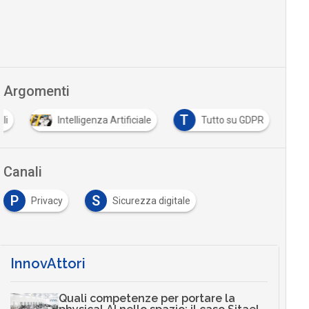
Argomenti
T
li
Intelligenza Artificiale
Tutto su GDPR
Canali
P
S
Privacy
Sicurezza digitale
InnovAttori
Quali competenze per portare la