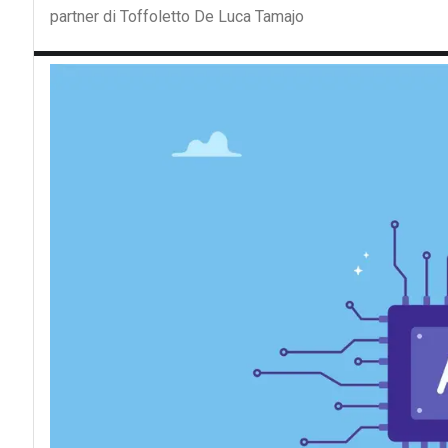
partner di Toffoletto De Luca Tamajo