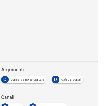
Argomenti
C
D
conservazione digitale
dati personali
Canali