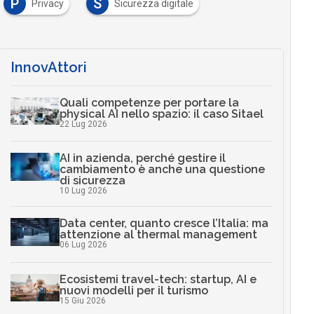
P
S
Privacy
Sicurezza digitale
InnovAttori
Quali competenze per portare la
physical AI nello spazio: il caso Sitael
22 Lug 2026
AI in azienda, perché gestire il
cambiamento è anche una questione
di sicurezza
10 Lug 2026
Data center, quanto cresce l’Italia: ma
attenzione al thermal management
06 Lug 2026
Ecosistemi travel-tech: startup, AI e
nuovi modelli per il turismo
15 Giu 2026