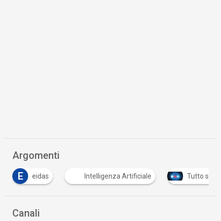
Argomenti
E
eidas
Intelligenza Artificiale
Tutto su C
Canali