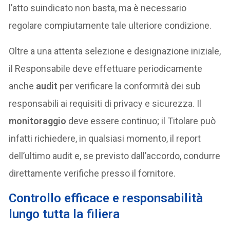
l’atto suindicato non basta, ma è necessario
regolare compiutamente tale ulteriore condizione.
Oltre a una attenta selezione e designazione iniziale,
il Responsabile deve effettuare periodicamente
anche
audit
per verificare la conformità dei sub
responsabili ai requisiti di privacy e sicurezza. Il
monitoraggio
deve essere continuo; il Titolare può
infatti richiedere, in qualsiasi momento, il report
dell’ultimo audit e, se previsto dall’accordo, condurre
direttamente verifiche presso il fornitore.
Controllo efficace e responsabilità
lungo tutta la filiera