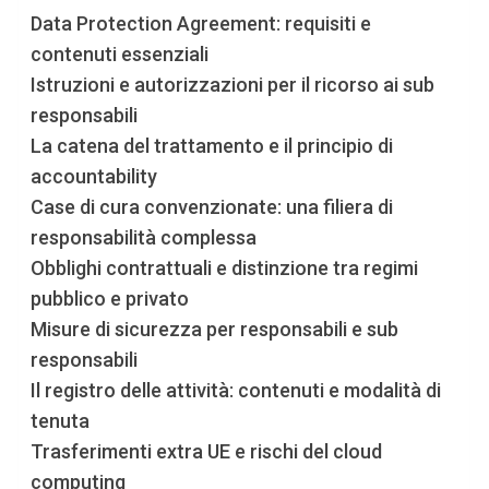
Data Protection Agreement: requisiti e
contenuti essenziali
Istruzioni e autorizzazioni per il ricorso ai sub
responsabili
La catena del trattamento e il principio di
accountability
Case di cura convenzionate: una filiera di
responsabilità complessa
Obblighi contrattuali e distinzione tra regimi
pubblico e privato
Misure di sicurezza per responsabili e sub
responsabili
Il registro delle attività: contenuti e modalità di
tenuta
Trasferimenti extra UE e rischi del cloud
computing