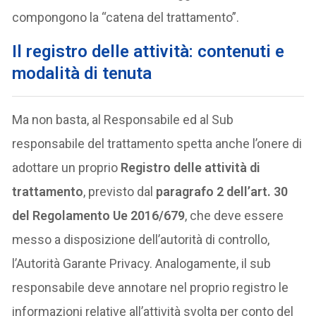
compongono la “catena del trattamento”.
Il registro delle attività: contenuti e
modalità di tenuta
Ma non basta, al Responsabile ed al Sub
responsabile del trattamento spetta anche l’onere di
adottare un proprio
Registro delle attività di
trattamento
, previsto dal
paragrafo 2 dell’art. 30
del Regolamento Ue 2016/679
, che deve essere
messo a disposizione dell’autorità di controllo,
l’Autorità Garante Privacy. Analogamente, il sub
responsabile deve annotare nel proprio registro le
informazioni relative all’attività svolta per conto del