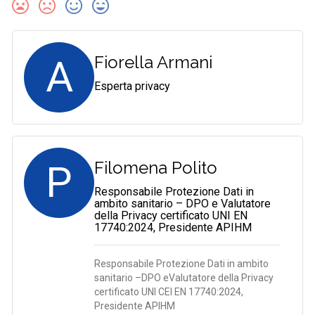
A
Fiorella Armani
Esperta privacy
P
Filomena Polito
Responsabile Protezione Dati in
ambito sanitario – DPO e Valutatore
della Privacy certificato UNI EN
17740:2024, Presidente APIHM
Responsabile Protezione Dati in ambito
sanitario –DPO eValutatore della Privacy
certificato UNI CEI EN 17740:2024,
Presidente APIHM