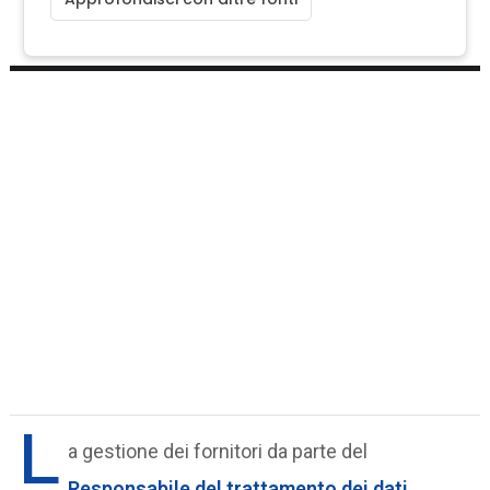
L
a gestione dei fornitori da parte del
Responsabile del trattamento dei dati