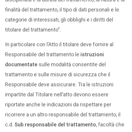
finalità del trattamento, il tipo di dati personali e le
categorie di interessati, gli obblighi e i diritti del
titolare del trattamento”.
In particolare con l’Atto il titolare deve fornire al
Responsabile del trattamento le
istruzioni
documentate
sulle modalità consentite del
trattamento e sulle misure di sicurezza che il
Responsabile deve assicurare. Tra le istruzioni
impartite dal Titolare nell’atto devono essere
riportate anche le indicazioni da rispettare per
ricorrere a un altro responsabile del trattamento, il
c.d.
Sub responsabile del trattamento
, facoltà che