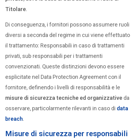
Titolare
.
Di conseguenza, i fornitori possono assumere ruoli
diversi a seconda del regime in cui viene effettuato
il trattamento: Responsabili in caso di trattamenti
privati, sub responsabili per i trattamenti
convenzionati. Queste distinzioni devono essere
esplicitate nel Data Protection Agreement con il
fornitore, definendo i livelli di responsabilità e le
misure di sicurezza tecniche ed organizzative
da
osservare, particolarmente rilevanti in caso di
data
breach
.
Misure di sicurezza per responsabili