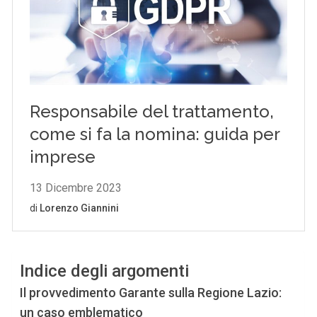
Indice degli argomenti
Il provvedimento Garante sulla Regione Lazio:
un caso emblematico