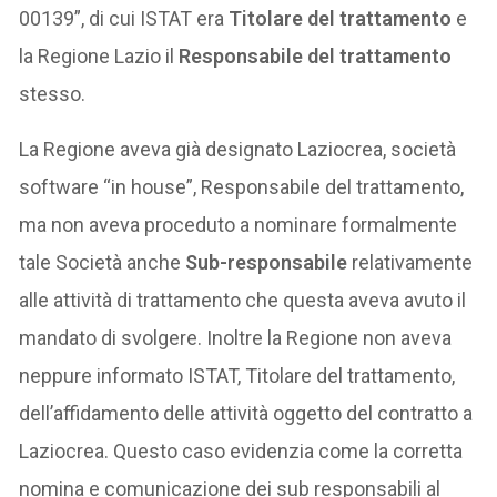
00139”, di cui ISTAT era
Titolare del trattamento
e
la Regione Lazio il
Responsabile del trattamento
stesso.
La Regione aveva già designato Laziocrea, società
software “in house”, Responsabile del trattamento,
ma non aveva proceduto a nominare formalmente
tale Società anche
Sub-responsabile
relativamente
alle attività di trattamento che questa aveva avuto il
mandato di svolgere. Inoltre la Regione non aveva
neppure informato ISTAT, Titolare del trattamento,
dell’affidamento delle attività oggetto del contratto a
Laziocrea. Questo caso evidenzia come la corretta
nomina e comunicazione dei sub responsabili al