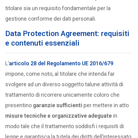
titolare sia un requisito fondamentale per la
gestione conforme dei dati personali.
Data Protection Agreement: requisiti
e contenuti essenziali
L’
articolo 28 del Regolamento UE 2016/679
impone, come noto, al titolare che intenda far
svolgere ad un diverso soggetto talune attività di
trattamento di ricorrere unicamente coloro che
presentino
garanzie sufficienti
per mettere in atto
misure tecniche e organizzative adeguate
in
modo tale che il trattamento soddisfi i requisiti di
legge e garantisca la tutela dei diritti dell’interessato.