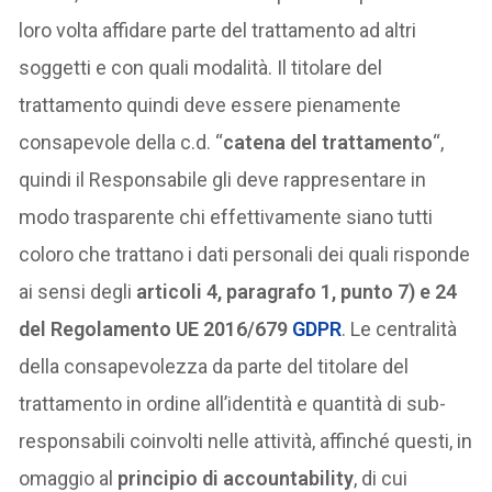
loro volta affidare parte del trattamento ad altri
soggetti e con quali modalità. Il titolare del
trattamento quindi deve essere pienamente
consapevole della c.d. “
catena del trattamento
“,
quindi il Responsabile gli deve rappresentare in
modo trasparente chi effettivamente siano tutti
coloro che trattano i dati personali dei quali risponde
ai sensi degli
articoli 4, paragrafo 1, punto 7) e 24
del Regolamento UE 2016/679
GDPR
. Le centralità
della consapevolezza da parte del titolare del
trattamento in ordine all’identità e quantità di sub-
responsabili coinvolti nelle attività, affinché questi, in
omaggio al
principio di accountability
, di cui