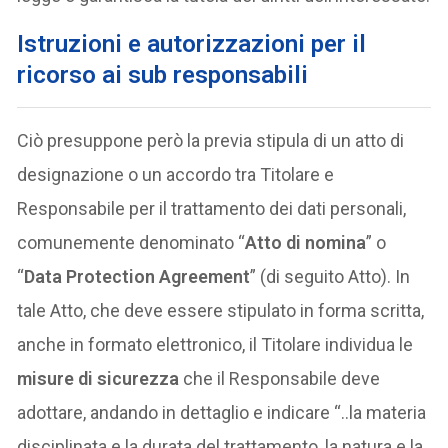
Istruzioni e autorizzazioni per il
ricorso ai sub responsabili
Ciò presuppone però la previa stipula di un atto di
designazione o un accordo tra Titolare e
Responsabile per il trattamento dei dati personali,
comunemente denominato “
Atto di nomina
” o
“
Data Protection Agreement
” (di seguito Atto). In
tale Atto, che deve essere stipulato in forma scritta,
anche in formato elettronico, il Titolare individua le
misure di sicurezza
che il Responsabile deve
adottare, andando in dettaglio e indicare “..la materia
disciplinata e la durata del trattamento, la natura e la