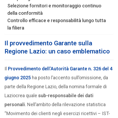
Selezione fornitori e monitoraggio continuo
della conformità
Controllo efficace e responsabilità lungo tutta
la filiera
Il provvedimento Garante sulla
Regione Lazio: un caso emblematico
Il
Provvedimento dell’Autorità Garante n. 326 del 4
giugno 2025
ha posto l’accento sull’omissione, da
parte della Regione Lazio, della nomina formale di
Laziocrea quale
sub-responsabile dei dati
personali
. Nell’ambito della rilevazione statistica
“Movimento dei clienti negli esercizi ricettivi – IST-